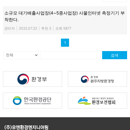
소규모 대기배출사업장(4~5종사업장) 사물인터넷 측정기기 부
착한다.
관리자
|
2022.07.22
|
추천 3
|
조회 5877
1
검색
(주)유엔환경엔지니어링