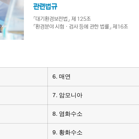
관련법규
「대기환경보전법」 제 125조
「환경분야 시험ㆍ검사 등에 관한 법률」 제16조
6. 매연
7. 암모니아
8. 염화수소
9. 황화수소