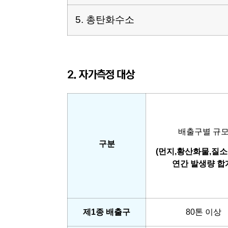
5. 총탄화수소
2. 자가측정 대상
배출구별 규
구분
(
먼지
,
황산화물
,
질소
연간 발생량 합
제1종 배출구
80톤 이상