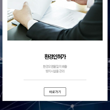
환경인허가
환경오염물질의 배출
방지시설을 관리
바로가기