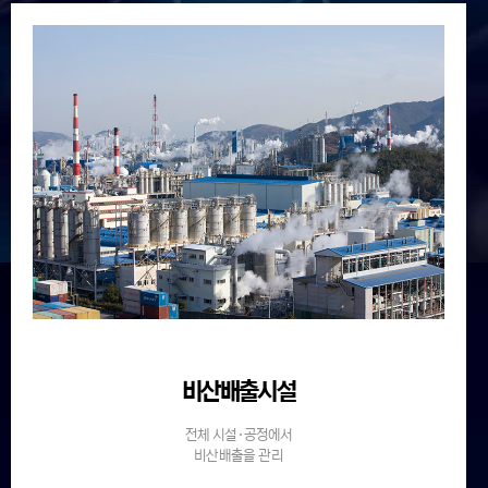
비산배출시설
전체 시설·공정에서
비산배출을 관리