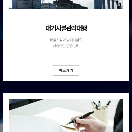
대기시설관리대행
배출시설과 방지시설의
정상적인 운영‧관리
바로가기